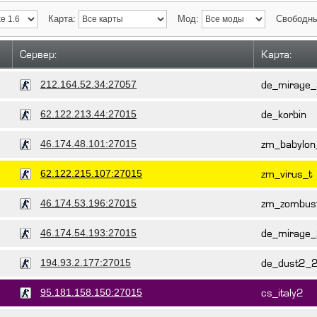
Карта:
Мод:
Свободны
Сервер:
Карта:
212.164.52.34:27057
de_mirage
62.122.213.44:27015
de_korbin
46.174.48.101:27015
zm_babylon
62.122.215.107:27015
zm_virus_t
46.174.53.196:27015
zm_zombus
46.174.54.193:27015
de_mirage
194.93.2.177:27015
de_dust2_
95.181.158.150:27015
cs_italy2