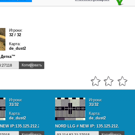
Игроки:
32 / 32
Карта:
de_dust2
 Детка™
Копировать
4:27118
Игроки:
Игроки:
31/32
31/32
Карта:
Карта:
de_dust2
de_dust2
NEW IP:135.125.212.28:27015
NORD LLG # NEW IP: 135.125.212.29:2701
Копировать
Копировать