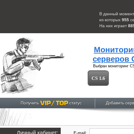
В данный момент
из которых
955
с
На них играет
88
Монитори
серверов 
Выбран мониторинг
CS
CS 1.6
Получить
статус
Добавить сер
Личный кабинет:
E-mail: