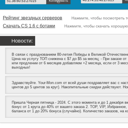
46.174.55.40:27015
Копировать
51.38.60.53:27015
Рейтинг звездных серверов
Нажмите, чтобы посмотреть т
Скачать CS 1.6 с ботами
Нажмите, чтобы скачать хорошую
Новости:
В связи с празднованием 80-летия Победы в Великой Отечественн
Цена на услугу ТОП снижена с $7 до $5 за месяц; - При заказе о
или продлении от 6 месяцев добавляем +2 месяца, если от 3 ме
выходных!
Здравствуйте. Your-Mon.com от всей души поздравляет вас с нас
центов до 5 центов за круг). Накопительные скидки действуют. 
Пришла Черная пятница - 2024. С этого момента и до 1 декабря в
бонус от 1 круга до 40% от вашего заказа 2. TOP, VIP, Избранное
баланса от 1 до 20% бонуса (случайно). Количество заказов, на к