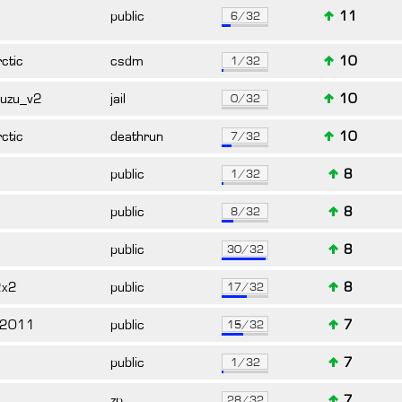
public
11
6/32
ctic
csdm
10
1/32
vuzu_v2
jail
10
0/32
ctic
deathrun
10
7/32
public
8
1/32
2
public
8
8/32
public
8
30/32
2x2
public
8
17/32
_2011
public
7
15/32
public
7
1/32
zp
7
28/32