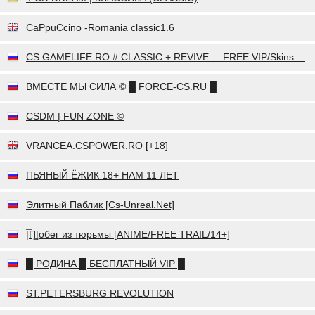
CaPpuCcino -Romania classic1.6
CS.GAMELIFE.RO # CLASSIC + REVIVE .:: FREE VIP/Skins ::.
ВМЕСТЕ МЫ СИЛА © █ FORCE-CS.RU █
CSDM | FUN ZONE ©
VRANCEA.CSPOWER.RO [+18]
ПЬЯНЫЙ ЁЖИК 18+ НАМ 11 ЛЕТ
Элитный Паблик [Cs-Unreal.Net]
|̿П͇|обег из тюрьмы [ANIME/FREE TRAIL/14+]
█ РОДИНА █ БЕСПЛАТНЫЙ VIP █
ST.PETERSBURG REVOLUTION