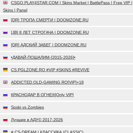
CSGO.PLAY4STAR.COM | Skins Market | BattlePass | Free VIP |
Skins | Panel
[DR] ТРОПА СМЕРТИ | DOOMZONE.RU
[JB] 8 ЛЕТ СТРОГАЧА | DOOMZONE.RU
[DR] АДСКИЙ ЗАБЕГ | DOOMZONE.RU
•ДАВАЙ-ПОШАЛИМ-[2015-2026]•
CS.PGLZONE.RO #VIP #SKINS #REVIVE
ADDICTED.OLD-GAMING.RO[VIP]+18
КРАСНОДАР В ОГНЕ®[Only VIP]
Soski vs Zombies
Лучшие в АДУ© 2017-2026
# CS-DREAM | КЛАССИКА (CLASSIC)