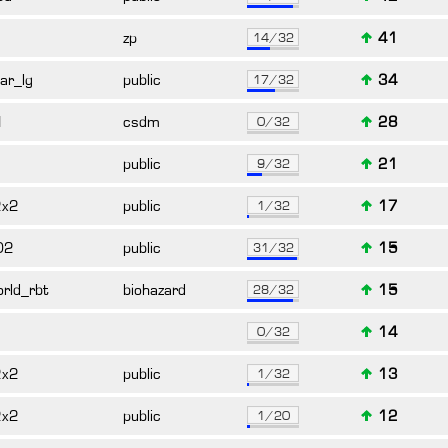
zp
41
14/32
lar_lg
public
34
17/32
1
csdm
28
0/32
1
public
21
9/32
2x2
public
17
1/32
02
public
15
31/32
rld_rbt
biohazard
15
28/32
14
0/32
2x2
public
13
1/32
2x2
public
12
1/20