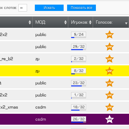
х слотов:
Искать
Показать все
МОД:
Игроков:
Голосов:
_2x2
public
5/24
public
25/32
_re_b2
zp
2/32
zp
8/32
t
public
23/32
_2x2
public
1/32
2x2_xmas
csdm
18/32
csdm
26/32