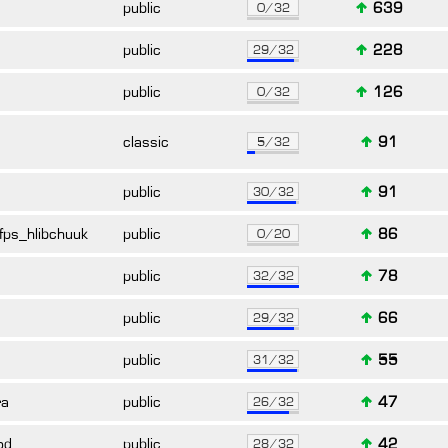
public
639
0/32
public
228
29/32
public
126
0/32
classic
91
5/32
public
91
30/32
fps_hlibchuuk
public
86
0/20
public
78
32/32
public
66
29/32
public
55
31/32
ra
public
47
26/32
od
public
42
28/32