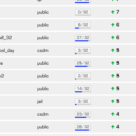
public
7
0/32
public
6
8/32
ill_32
public
6
27/32
ool_day
csdm
5
3/32
ra
public
5
25/32
x2
public
5
2/32
public
5
14/32
jail
5
3/32
csdm
4
23/32
public
4
28/32