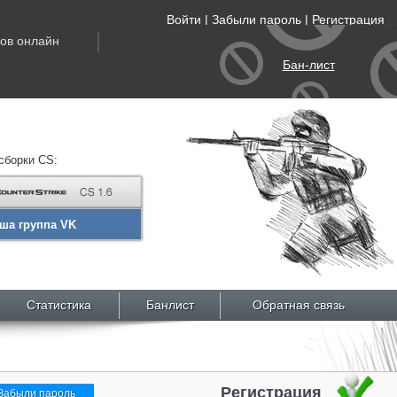
Войти
|
Забыли пароль
|
Регистрация
ов
онлайн
Бан-лист
сборки CS:
ша группа VK
Статистика
Банлист
Обратная связь
Регистрация
Забыли пароль