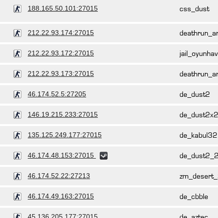
188.165.50.101:27015
css_dust
212.22.93.174:27015
deathrun_ar
212.22.93.172:27015
jail_oyunha
212.22.93.173:27015
deathrun_ar
46.174.52.5:27205
de_dust2
146.19.215.233:27015
de_dust2x
135.125.249.177:27015
de_kabul32
46.174.48.153:27015
de_dust2_
46.174.52.22:27213
zm_desert
46.174.49.163:27015
de_cbble
45.136.205.177:27015
de_aztec