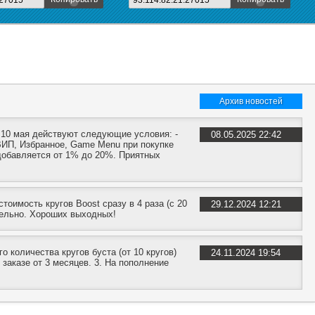
:27015
93.114.82.21:27015
Архив новостей
к 10 мая действуют следующие условия: -
08.05.2025 22:42
и ВИП, Избранное, Game Menu при покупке
 добавляется от 1% до 20%. Приятных
оимость кругов Boost сразу в 4 раза (с 20
29.12.2024 12:21
ительно. Хороших выходных!
 количества кругов буста (от 10 кругов)
24.11.2024 19:54
 заказе от 3 месяцев. 3. На пополнение