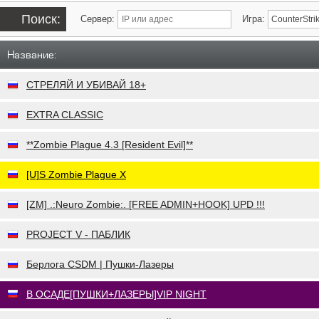
Поиск:
Сервер:
Игра:
Название:
СТРЕЛЯЙ И УБИВАЙ 18+
EXTRA CLASSIC
**Zombie Plague 4.3 [Resident Evil]**
[U]S Zombie Plague X
[ZM] .:Neuro Zombie:. [FREE ADMIN+HOOK] UPD !!!
PROJECT V - ПАБЛИК
Берлога CSDM | Пушки-Лазеры
В ОСАДЕ[ПУШКИ+ЛАЗЕРЫ]VIP NIGHT