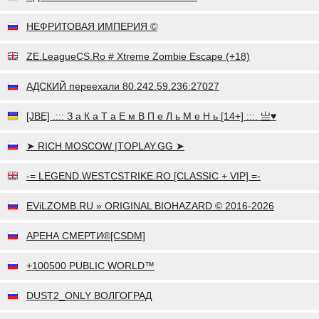
НЕФРИТОВАЯ ИМПЕРИЯ ©
ZE.LeagueCS.Ro # Xtreme Zombie Escape (+18)
АДСКИЙ переехали 80.242.59.236:27027
[JBE] .::: З а К а Т а Е м В П е Л ь М е Н ь [14+] :::. 亗♥
➤ RICH MOSCOW |TOPLAY.GG ➤
-= LEGEND.WESTCSTRIKE.RO [CLASSIC + VIP] =-
EViLZOMB.RU » ORIGINAL BIOHAZARD © 2016-2026
АРЕНА СМЕРТИ®[CSDM]
+100500 PUBLIC WORLD™
DUST2_ONLY ВОЛГОГРАД