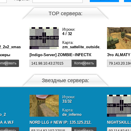
TOP сервера:
Игроки:
4 / 32
Карта:
2_2x2_xmas
zm_sattelite_outside_zg
азеры
[Indigo-Server] ZOMBIE~INFECTION!
Это ALMATY
опировать
Копировать
141.98.10.43:27015
79.143.20.19
Звездные сервера:
Игроки:
31/32
Карта:
o_2
de_inferno
A A.W.P ???? SGaming.RU
NORD LLG # NEW IP: 135.125.212.29:27015
NIGHTSKILL:
опировать
Копировать