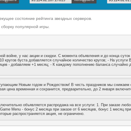
93.114.82.107:27015
93.114.82.61
екущее состояние рейтинга звездных серверов.
 сборку популярной игры.
ой войне, у нас акции и скидки. С момента объявления и до конца суто
т 10 кругов буста добавляется случайное количество кругов; - На услуг
сяцев - добавляем +1 месяц; - К каждому пополнению баланса случайно
тупающим Новым годом и Рождеством! В честь праздников мы снижаем ст
Новая цена временная и сохранится, предварительно, до 2 января включ
ключительно объявляется распродажа на все услуги: 1. При заказе любого
, Game Menu - бонус 2 месяца при заказе от 6 месяцев, бонус 1 месяц при
оторые распространяется акция, не ограничено.