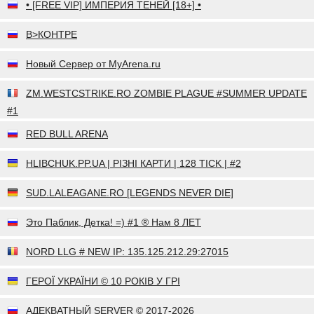
• [FREE VIP] ИМПЕРИЯ ТЕНЕЙ [18+] •
В>КОНТРЕ
Новый Сервер от MyArena.ru
ZM.WESTCSTRIKE.RO ZOMBIE PLAGUE #SUMMER UPDATE
#1
RED BULL ARENA
HLIBCHUK.PP.UA | РІЗНІ КАРТИ | 128 TICK | #2
SUD.LALEAGANE.RO [LEGENDS NEVER DIE]
Это Паблик, Детка! =) #1 ® Нам 8 ЛЕТ
NORD LLG # NEW IP: 135.125.212.29:27015
ГЕРОЇ УКРАЇНИ © 10 РОКІВ У ГРІ
АДЕКВАТНЫЙ SERVER © 2017-2026