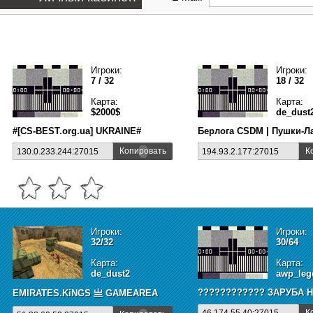
Игроки:
Игроки:
7 / 32
18 / 32
Карта:
Карта:
$2000$
de_dust
#[CS-BEST.org.ua] UKRAINE#
Берлога CSDM | Пушки-Л
Копировать
К
130.0.233.244:27015
194.93.2.177:27015
Игроки:
Игроки:
32/32
30/64
Карта:
Карта:
de_dust2
awp_leg
???????????? ЗAPУБA H
EMIRATES.KiNGS 亗 GAMEAREA ||͇̿P͇̿U͇̿B͇̿L͇̿I͇̿C͇̿| ✪
К