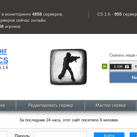
 в мониторинге
4858
серверов
,
CS 1.6 -
955
сервер
ерверов
сейчас онлайн.
58
игроков
.
нг
Скачать наши 
CS
 1.6
На
вер
Редактировать сервер
Мастер сервер
За последние 24 часа, этот сайт посетило 9 человек
Пароль:
Войти