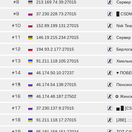
#8
213.169.74.39:27015
Сервер o
#9
37.230.228.73:27015
█ CSDM 
#10
152.89.199.131:27015
Nsk Tea
#11
146.19.215.234:27015
Сервер o
#12
194.93.2.177:27015
Берлога
#13
91.211.118.105:27015
Хмельниц
#14
46.174.50.10:27237
♥ ПОБЕГ
#15
46.174.54.138:27015
Пенсион
#16
46.174.48.187:27502
​✿ Женск
#17
37.230.137.9:27015
▅ █ [CS
#18
91.211.118.17:27015
[JBE] .::
#19
95.181.158.151:27024
ТОТ СА