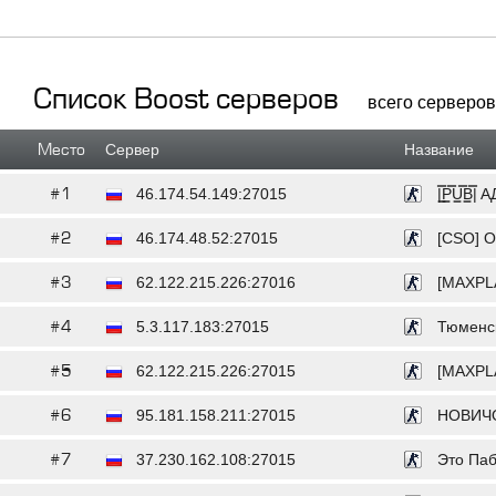
Список Boost серверов
всего серверов:
Место
Сервер
Название
#1
46.174.54.149:27015
|͇̿P͇̿U͇
#2
46.174.48.52:27015
[CSO] О
#3
62.122.215.226:27016
[MAXPL
#4
5.3.117.183:27015
Тюменск
#5
62.122.215.226:27015
[MAXPL
#6
95.181.158.211:27015
НОВИЧОК
#7
37.230.162.108:27015
Это Пабл