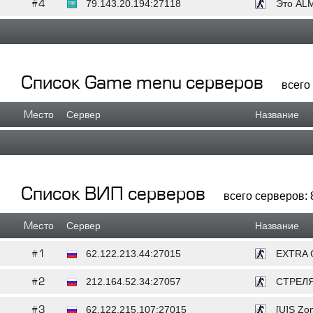
#4
79.143.20.194:27118
Это AL
Список Game menu серверов
всего
Место
Сервер
Название
Список ВИП серверов
всего серверов: 
Место
Сервер
Название
#1
62.122.213.44:27015
EXTRA 
#2
212.164.52.34:27057
СТРЕЛЯ
#3
62.122.215.107:27015
[U]S Zo