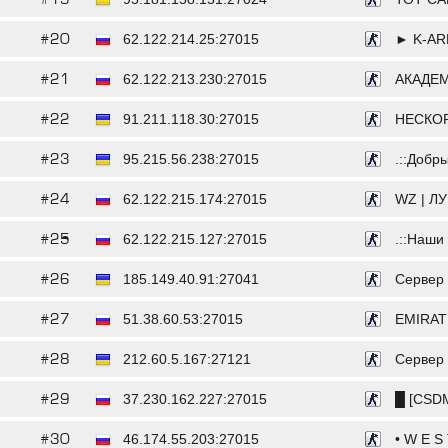
#20
62.122.214.25:27015
► K-ARENA
#21
62.122.213.230:27015
АКАДЕМ
#22
91.211.118.30:27015
НЕСКОРЕН
#23
95.215.56.238:27015
.::Добры
#24
62.122.215.174:27015
WZ | ЛУ
#25
62.122.215.127:27015
.::Наши 
#26
185.149.40.91:27041
Сервер o
#27
51.38.60.53:27015
EMIRATES.
#28
212.60.5.167:27121
Сервер o
#29
37.230.162.227:27015
█ [CSDM
#30
46.174.55.203:27015
• W E S T