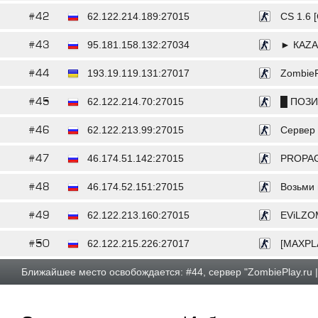
#42
62.122.214.189:27015
CS 1.6 [
#43
95.181.158.132:27034
► КАZА
#44
193.19.119.131:27017
ZombieP
#45
62.122.214.70:27015
█ ПОЗИ
#46
62.122.213.99:27015
Сервер o
#47
46.174.51.142:27015
PROPAG
#48
46.174.52.151:27015
Возьми 
#49
62.122.213.160:27015
EViLZOM
#50
62.122.215.226:27017
[MAXPL
Ближайшее место освобождается: #44, сервер "ZombiePlay.ru 