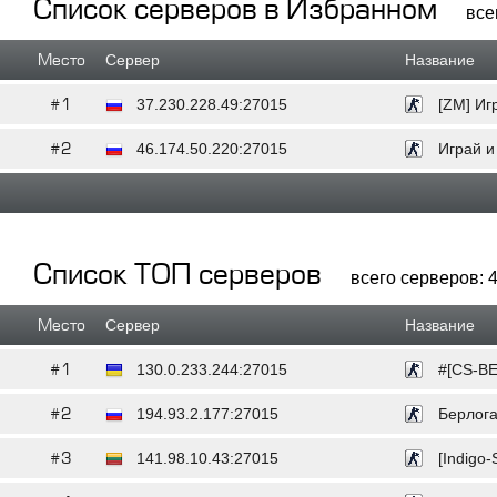
Список серверов в Избранном
все
Место
Сервер
Название
#1
37.230.228.49:27015
[ZM] Иг
#2
46.174.50.220:27015
Играй и 
Список ТОП серверов
всего серверов: 4
Место
Сервер
Название
#1
130.0.233.244:27015
#[CS-BE
#2
194.93.2.177:27015
Берлога
#3
141.98.10.43:27015
[Indigo