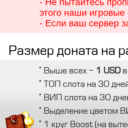
- Не пытайтесь про
этого наши игровые
- Если ваш сервер з
Размер доната на р
Выше всех -
1 USD
в
ТОП слота на 30 дне
ВИП слота на 30 дне
Выделение цветом ВИ
1 круг Boost (на выт