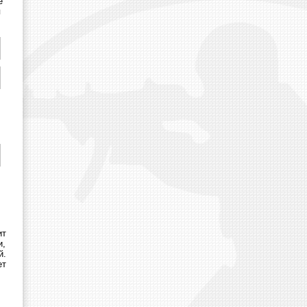
е
я
ит
и,
й.
ет