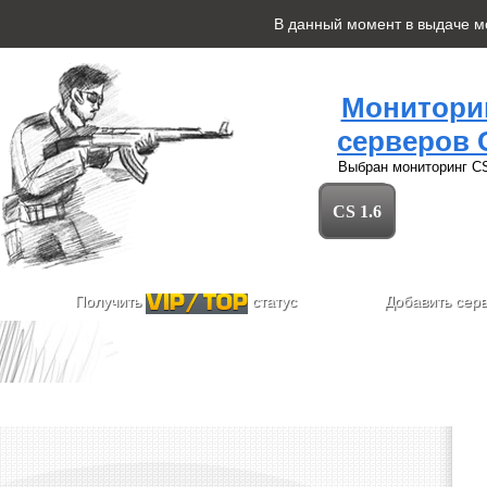
В данный момент в выдаче 
Монитори
серверов 
Выбран мониторинг
CS
CS 1.6
Получить
статус
Добавить сер