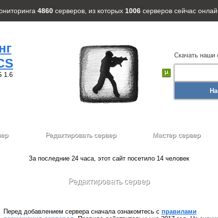
мониторинга
4860
серверов
, из которых
1006
серверов
сейчас онлай
нг
Скачать наши 
CS
 1.6
На
вер
Редактировать сервер
Мастер сервер
За последние 24 часа, этот сайт посетило 14 человек
Редактировать сервер
Перед добавлением сервера сначала ознакомтесь с
правилами