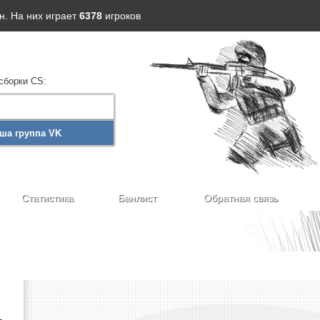
н. На них играет
6378
игроков
сборки CS:
ша группа VK
Статистика
Банлист
Обратная связь