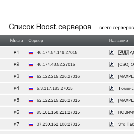
Список Boost серверов
всего серверов:
Место
Сервер
Название
#1
46.174.54.149:27015
|͇̿P͇̿U͇
#2
46.174.48.52:27015
[CSO] О
#3
62.122.215.226:27016
[MAXPL
#4
5.3.117.183:27015
Тюменск
#5
62.122.215.226:27015
[MAXPL
#6
95.181.158.211:27015
НОВИЧОК
#7
37.230.162.108:27015
Это Пабл