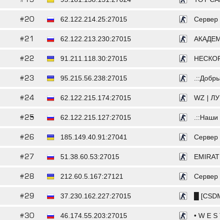
#20
62.122.214.25:27015
Сервер o
#21
62.122.213.230:27015
АКАДЕМ
#22
91.211.118.30:27015
НЕСКОРЕН
#23
95.215.56.238:27015
.::Добры
#24
62.122.215.174:27015
WZ | ЛУ
#25
62.122.215.127:27015
.::Наши 
#26
185.149.40.91:27041
Сервер o
#27
51.38.60.53:27015
EMIRATES.
#28
212.60.5.167:27121
Сервер o
#29
37.230.162.227:27015
█ [CSDM
#30
46.174.55.203:27015
• W E S T