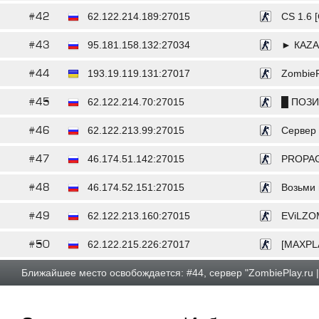
#42
62.122.214.189:27015
CS 1.6 [
#43
95.181.158.132:27034
► КАZА
#44
193.19.119.131:27017
ZombieP
#45
62.122.214.70:27015
█ ПОЗИ
#46
62.122.213.99:27015
Сервер o
#47
46.174.51.142:27015
PROPAG
#48
46.174.52.151:27015
Возьми 
#49
62.122.213.160:27015
EViLZOM
#50
62.122.215.226:27017
[MAXPL
Ближайшее место освобождается: #44, сервер "ZombiePlay.ru 