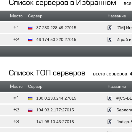
Список серверов в Избранном
все
Место
Сервер
Название
#1
37.230.228.49:27015
[ZM] Иг
#2
46.174.50.220:27015
Играй и 
Список ТОП серверов
всего серверов: 4
Место
Сервер
Название
#1
130.0.233.244:27015
#[CS-BE
#2
194.93.2.177:27015
Берлога
#3
141.98.10.43:27015
[Indigo