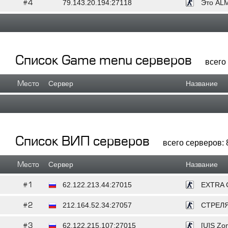
#4
79.143.20.194:27118
Это AL
Список Game menu серверов
всего
Место
Сервер
Название
Список ВИП серверов
всего серверов: 
Место
Сервер
Название
#1
62.122.213.44:27015
EXTRA 
#2
212.164.52.34:27057
СТРЕЛЯ
#3
62.122.215.107:27015
[U]S Zo