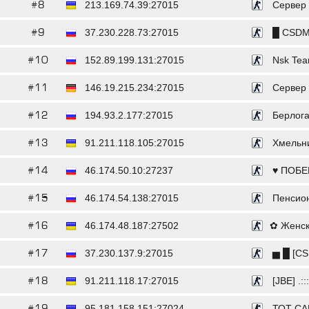
#8
213.169.74.39:27015
Сервер o
#9
37.230.228.73:27015
█ CSDM 
#10
152.89.199.131:27015
Nsk Tea
#11
146.19.215.234:27015
Сервер o
#12
194.93.2.177:27015
Берлога
#13
91.211.118.105:27015
Хмельниц
#14
46.174.50.10:27237
♥ ПОБЕГ
#15
46.174.54.138:27015
Пенсион
#16
46.174.48.187:27502
​✿ Женск
#17
37.230.137.9:27015
▅ █ [CS
#18
91.211.118.17:27015
[JBE] .::
#19
95.181.158.151:27024
ТОТ СА