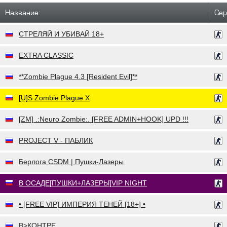
Название:
Сер
СТРЕЛЯЙ И УБИВАЙ 18+
EXTRA CLASSIC
**Zombie Plague 4.3 [Resident Evil]**
[U]S Zombie Plague X
[ZM] .:Neuro Zombie:. [FREE ADMIN+HOOK] UPD !!!
PROJECT V - ПАБЛИК
Берлога CSDM | Пушки-Лазеры
В ОСАДЕ[ПУШКИ+ЛАЗЕРЫ]VIP NIGHT
• [FREE VIP] ИМПЕРИЯ ТЕНЕЙ [18+] •
В>КОНТРЕ