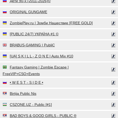
Дети 90-х (2011-2026)©
ORIGINAL GUNGAME
ZombiePlay.ru | Зoмби Haшecтвиe [FREE GOLD]
[PUBLIC 24/7] УКРАЇНА #1 ©
BRABUS-GAMING | PubliC
[UA] S K I L L - Z O N E | Auto Mix #10
Fantasy Gaming | Zombie Escape |
FreeVIP+CSO+Events
• W E S T - S I D E •
Birtija Public Nis
CSZONE.UZ - Public [#1]
BAD BOYS & GOOD GIRLS - PUBLIC ®