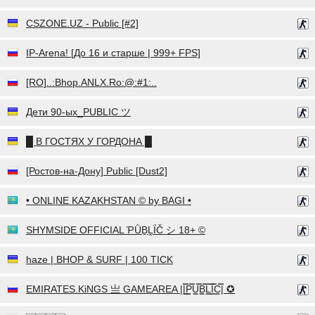
CSZONE.UZ - Public [#2]
IP-Arena! [До 16 и старше | 999+ FPS]
[RO]..:Bhop.ANLX.Ro:@:#1:..
Дети 90-ых_PUBLIC ツ
█ В ГОСТЯХ У ГОРДОНА █
[Ростов-на-Дону] Public [Dust2]
• ONLINE KAZAKHSTAN © by BAGI •
SHYMSIDE OFFICIAL ῬǛḆḼḮČ シ 18+ ©
haze | BHOP & SURF | 100 TICK
EMIRATES.KiNGS 亗 GAMEAREA ||͇̿P͇̿U͇̿B͇̿L͇̿I͇̿C͇̿| ✪