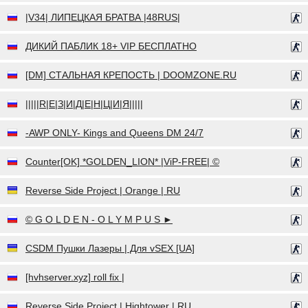
|V34| ЛИПЕЦКАЯ БРАТВА |48RUS|
ДИКИЙ ПАБЛИК 18+ VIP БЕСПЛАТНО
[DM] СТАЛЬНАЯ КРЕПОСТЬ | DOOMZONE.RU
|||||R|Е|З|И|Д|Е|Н|Ц|И|Я|||||
-AWP ONLY- Kings and Queens DM 24/7
Counter[OK] *GOLDEN_LION* |ViP-FREE| ©
Reverse Side Project | Orange | RU
© G O L D E N - O L Y M P U S ►
CSDM Пушки Лазеры | Для vSEX [UA]
[hvhserver.xyz] roll fix |
Reverse Side Project | Hightower | RU