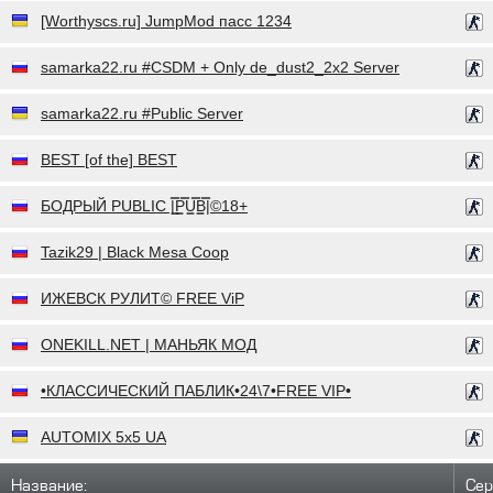
[Worthyscs.ru] JumpMod пасс 1234
samarka22.ru #CSDM + Only de_dust2_2x2 Server
samarka22.ru #Public Server
BEST [of the] BEST
БОДРЫЙ PUBLIC |͇̿P͇̿U͇̿B͇̿|©18+
Tazik29 | Black Mesa Coop
ИЖЕВСК РУЛИТ© FREE ViP
ONEKILL.NET | МАНЬЯК МОД
•КЛАССИЧЕСКИЙ ПАБЛИК•24\7•FREE VIP•
AUTOMIX 5x5 UA
Название:
Сер