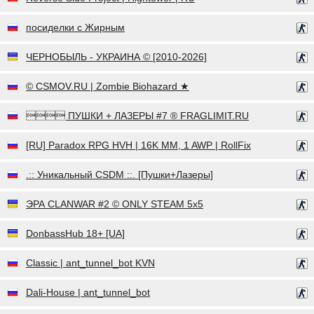
посиделки с Жирным
ЧЕРНОБЫЛЬ - УКРАИНА © [2010-2026]
© CSMOV.RU | Zombie Biohazard ★
 ПУШКИ + ЛАЗЕРЫ #7 ® FRAGLIMIT.RU
[RU] Paradox RPG HVH | 16K MM, 1 AWP | RollFix
.:: Уникальный CSDM ::. [Пушки+Лазеры]
ЭРА CLANWAR #2 © ONLY STEAM 5x5
DonbassHub 18+ [UA]
Classic | ant_tunnel_bot KVN
Dali-House | ant_tunnel_bot