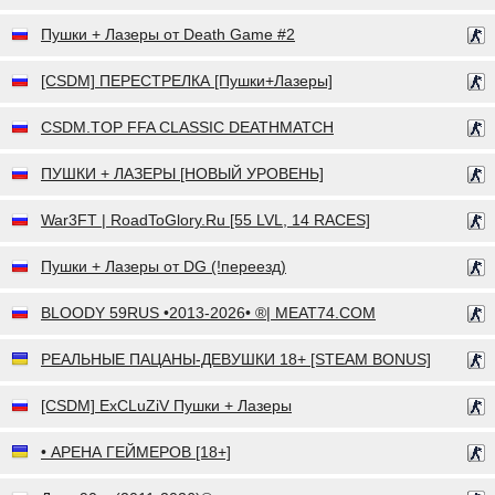
Пушки + Лазеры от Death Game #2
[CSDM] ПЕРЕСТРЕЛКА [Пушки+Лазеры]
CSDM.TOP FFA CLASSIC DEATHMATCH
ПУШКИ + ЛАЗЕРЫ [НОВЫЙ УРОВЕНЬ]
War3FT | RoadToGlory.Ru [55 LVL, 14 RACES]
Пушки + Лазеры от DG (!переезд)
BLOODY 59RUS •2013-2026• ®| MEAT74.COM
РЕАЛЬНЫЕ ПАЦАНЫ-ДЕВУШКИ 18+ [STEAM BONUS]
[CSDM] ExCLuZiV Пушки + Лазеры
• АРЕНА ГЕЙМЕРОВ [18+]