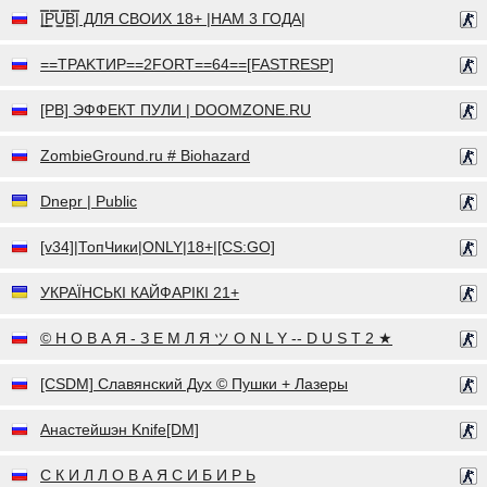
|͇̿P͇̿U͇̿B͇̿| ДЛЯ СВОИХ 18+ |НАМ 3 ГОДА|
==TPAKTИP==2FORT==64==[FASTRESP]
[PB] ЭФФЕКТ ПУЛИ | DOOMZONE.RU
ZombieGround.ru # Biohazard
Dnepr | Public
[v34]|ТопЧики|ONLY|18+|[CS:GO]
УКРАЇНСЬКІ КАЙФАРІКІ 21+
© Н О В А Я - З Е М Л Я ツ O N L Y -- D U S T 2 ★
[CSDM] Славянский Дух © Пушки + Лазеры
Анастейшэн Knife[DM]
С К И Л Л О В А Я С И Б И Р Ь