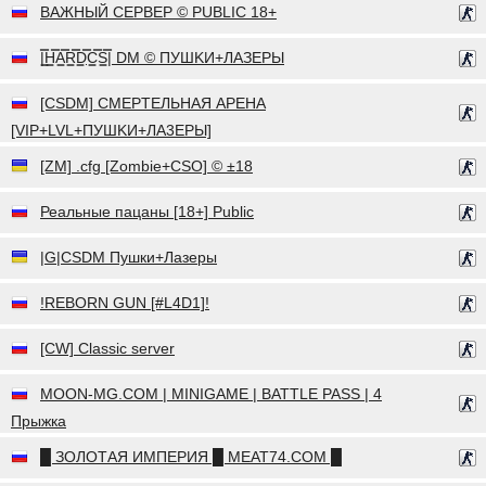
ВАЖНЫЙ СЕРВЕР © PUBLIC 18+
|͇̿H͇̿A͇̿R͇̿D͇̿C͇̿S͇̿| DM © ПУШKИ+ЛAЗEPЫ
[CSDM] CMEPTEЛЬHAЯ APEHA
[VIP+LVL+ПУШKИ+ЛA3EPЫ]
[ZM] .cfg [Zombie+CSO] © ±18
Реальные пацаны [18+] Public
|G|CSDM Пушки+Лазеры
!REBORN GUN [#L4D1]!
[CW] Classic server
MOON-MG.COM | MINIGAME | BATTLE PASS | 4
Прыжка
█ ЗОЛОТАЯ ИМПЕРИЯ █ MEAT74.COM █