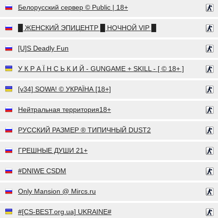
Белорусский сервер © Public | 18+
█ ЖЕНСКИЙ ЭПИЦЕНТР █ НОЧНОЙ VIP █
[U]S Deadly Fun
У К Р А Ї Н С Ь К И Й - GUNGAME + SKILL - [ © 18+ ]
[v34] SOWA! © УКРАЇНА [18+]
Нейтральная территория18+
РУССКИЙ РАЗМЕР ® ТИПИЧНЫЙ DUST2
ГРЕШНЫЕ ДУШИ 21+
#DNIWE CSDM
Only Mansion @ Mircs.ru
#[CS-BEST.org.ua] UKRAINE#