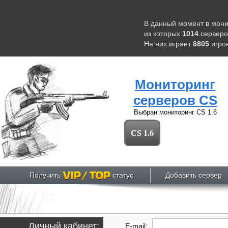
В данный момент в мон
из которых
1014
серверо
На них играет
8805
игро
Мониторинг
серверов CS
Выбран мониторинг
CS 1.6
CS 1.6
Получить
статус
Добавить сервер
Личный кабинет:
E-mail: