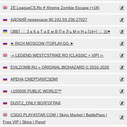
ZE.LeagueCS.Ro # Xtreme Zombie Escape (+18)
АДСКИЙ переехали 80.242.59.236:27027
[JBE] .::: З а К а Т а Е м В П е Л ь М е Н ь [14+] :::. 亗♥
➤ RICH MOSCOW |TOPLAY.GG ➤
-= LEGEND.WESTCSTRIKE.RO [CLASSIC + VIP] =-
EViLZOMB.RU » ORIGINAL BIOHAZARD © 2016-2026
АРЕНА СМЕРТИ®[CSDM]
+100500 PUBLIC WORLD™
DUST2_ONLY ВОЛГОГРАД
CSGO.PLAY4STAR.COM | Skins Market | BattlePass |
Free VIP | Skins | Panel