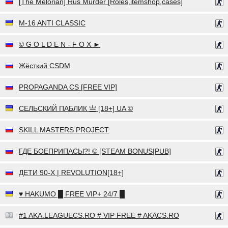
[The Melorian] Rus Murder [Roles,itemshop,cases]
M-16 ANTI CLASSIC
© G O L D E N - F O X ►
Жёсткий CSDM
PROPAGANDA CS [FREE VIP]
СЕЛЬСКИЙ ПАБЛИК 亗 [18+] UA ©
SKILL MASTERS PROJECT
ГДЕ БОЕПРИПАСЫ?! © [STEAM BONUS|PUB]
ДЕТИ 90-X | REVOLUTION[18+]
♥ HAKUMO █ FREE VIP+ 24/7 █
#1 AKA.LEAGUECS.RO # VIP FREE # AKACS.RO