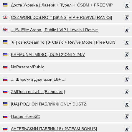
Доста Україна | Лазери + Турелі + CSDM + FREE VIP
CS2.WORLDCS.RO # [SKINS |VIP + REVIVE| RANKS]
-L|S- Elite Arena | Public | VIP | Levels | Revive
★ [ cs.eXtream.ro ] ⮞ Clasic + Revive Mode | Free GUN
KREMUNAL M9SO | DUST2 ONLY 24/7
NoPasaran!Public
.:: Широкий диапазон 18+ ::.
ZMRush.net #1 - [Biohazard]
[UA] РОДНОЙ ПАБЛИК © ONLY DUST2
Нация Ножей©
АНГЕЛЬСКИЙ ПАБЛИК 18+ [STEAM BONUS]