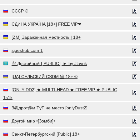
СССР ®
ЄДИНА УКРАЇНА [18+] FREE VIP❤
[ZM] Зараженная местность | 18+
sigeshub.com 1
亗 Достойный [ PUBLIC ] ► by Jlavrik
[UA] СЕЛЬСКИЙ CSDM 亗 18+ ©
[ONLY DD2] ★ MULTI-HEAD ★ FREE VIP ★ PUBLIC
1s1k
З@дрот@м ТyТ не место [onlyDust2]
Другой мир •[Зомби]•
Санкт-Петербургский [Public] 18+