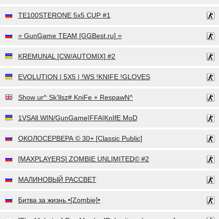
TE100STERONE 5x5 CUP #1
= GunGame TEAM [GGBest.ru] =
KREMUNAL [CW/AUTOMIX] #2
EVOLUTION | 5X5 | !WS !KNIFE !GLOVES
Show ur^ Sk'llsz# KniFe + RespawN^
1VSAll.WIN/GunGame|FFA|KnIfE MoD
ОКОЛОСЕРВЕРА © 30+ [Classic Public]
[MAXPLAYERS] ZOMBIE UNLIMITED© #2
МАЛИНОВЫЙ РАССВЕТ
Битва за жизнь •[Zombie]•