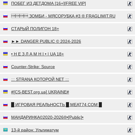
ПОБЕГ ИЗ ДЕТДОМА [16+][FREE VIP]
 ЗОМБИ - МЯСОРУБКА #3 ® FRAGLIMIT.RU
СТАРЫЙ ПОЛИГОН 18+
►► DANGER PUBLIC © 2024-2026
• Н Е З Л А М Н І • | UA 18+
Counter-Strike: Source
::: STRАNА КOТОРОЙ NET :::
#[CS-BEST.org.ua] UKRAINE#
█ ИГРОВАЯ РЕАЛЬНОСТЬ █ MEAT74.COM █
МАНДАРИНКА©2020-2026®•[Public]•
13-й район: Ультиматум