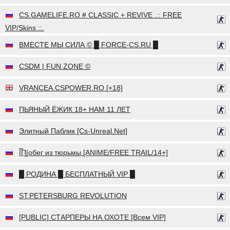
CS.GAMELIFE.RO # CLASSIC + REVIVE .:: FREE
VIP/Skins ::.
ВМЕСТЕ МЫ СИЛА © █ FORCE-CS.RU █
CSDM | FUN ZONE ©
VRANCEA.CSPOWER.RO [+18]
ПЬЯНЫЙ ЁЖИК 18+ НАМ 11 ЛЕТ
Элитный Паблик [Cs-Unreal.Net]
|̿П͇|обег из тюрьмы [ANIME/FREE TRAIL/14+]
█ РОДИНА █ БЕСПЛАТНЫЙ VIP █
ST.PETERSBURG REVOLUTION
[PUBLIC] СТАРПЕРЫ НА ОХОТЕ [Всем VIP]