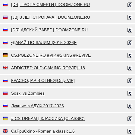
[DR] ТРОПА СМЕРТИ | DOOMZONE.RU
[JB] 8 ЛЕТ СТРОГАЧА | DOOMZONE.RU
[DR] АДСКИЙ ЗАБЕГ | DOOMZONE.RU
•ДАВАЙ-ПОШАЛИМ-[2015-2026]•
CS.PGLZONE.RO #VIP #SKINS #REVIVE
ADDICTED.OLD-GAMING.RO[VIP]+18
КРАСНОДАР В ОГНЕ®[Only VIP]
Soski vs Zombies
Лучшие в АДУ© 2017-2026
# CS-DREAM | КЛАССИКА (CLASSIC)
CaPpuCcino -Romania classic1.6