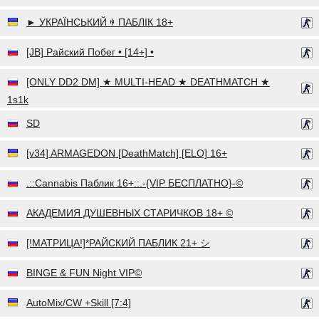
► УКРАЇНСЬКИЙ ꑭ ПАБЛІК 18+
[JB] Райский Побег • [14+] •
[ONLY DD2 DM] ★ MULTI-HEAD ★ DEATHMATCH ★
1s1k
SD
[v34] ARMAGEDON [DeathMatch] [ELO] 16+
.::Cannabis Паблик 16+::.-{VIP БЕСПЛАТНО}-©
АКАДЕМИЯ ДУШЕВНЫХ СТАРИЧКОВ 18+ ©
[!МАТРИЦА!]*РАЙСКИЙ ПАБЛИК 21+ シ
BINGE & FUN Night VIP©
AutoMix/CW +Skill [7:4]