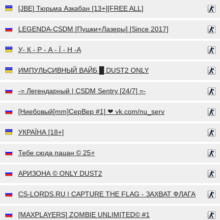
[JBE] Тюрьма Азкабан [13+][FREE ALL]
LEGENDA-CSDM [Пушки+Лазеры] [Since 2017]
У- К - Р - А - Ї - Н -А
ИМПУЛЬСИВНЫЙ ВАЙБ █ DUST2 ONLY
-= Легендарный | CSDM Sentry [24/7] =-
[Ниебовый[mm]CepBep #1] ❤ vk.com/nu_serv
УКРАЇНА [18+]
Тебе сюда пацан © 25+
АРИЗОНА © ONLY DUST2
CS-LORDS.RU | CAPTURE THE FLAG - ЗАХВАТ ФЛАГА
[MAXPLAYERS] ZOMBIE UNLIMITED© #1