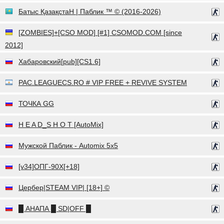
Батыс ҚазақстаН | Паблик ™ © (2016-2026)
[ZOMBIES]+[CSO MOD] [#1] CSOMOD.COM [since
2012]
Хабаровский[pub][CS1.6]
PAC.LEAGUECS.RO # VIP FREE + REVIVE SYSTEM
ТОЧКА GG
H E A D_S H O T [AutoMix]
Мужской Паблик - Automix 5x5
[v34]ОПГ-90Х[+18]
Цербер|STEAM VIP| [18+] ©
█ АНАПА █ SD|OFF █