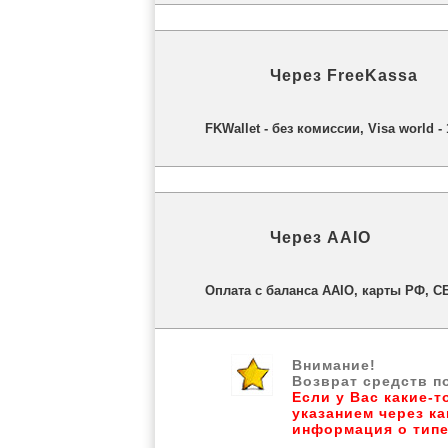
Через
FreeKassa
FKWallet - без комиссии, Visa world 
Через
AAIO
Оплата с баланса AAIO, карты РФ, С
Внимание!
Возврат средств п
Если у Вас какие-т
указанием через к
информация о типе 