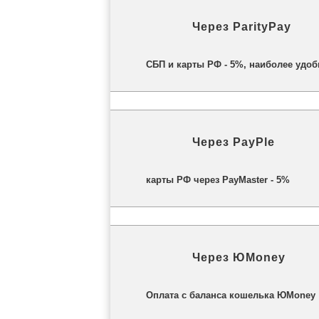
Через
ParityPay
СБП и карты РФ - 5%
, наиболее удоб
Через
PayPle
карты РФ через PayMaster - 5%
Через
ЮMoney
Оплата с баланса кошелька ЮMoney