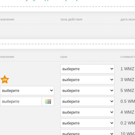
значение
зона действия
дата око
значение
срок
стоимост
1 WMZ 
3 WMZ 
5 WMZ 
0.5 WM
выберите
4 WMZ 
0.2 WMZ
10 WMZ