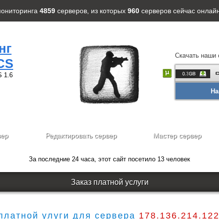
мониторинга
4859
серверов
, из которых
960
серверов
сейчас онлайн
нг
Скачать наши 
CS
 1.6
На
вер
Редактировать сервер
Мастер сервер
За последние 24 часа, этот сайт посетило 13 человек
Заказ платной услуги
 платной улуги для сервера
178.136.214.12