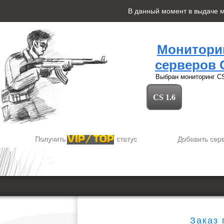
В данный момент в выдаче 
Монитори
серверов 
Выбран мониторинг
CS
CS 1.6
Получить
статус
Добавить сер
Заказ