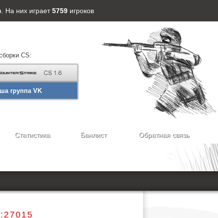
. На них играет
5759
игроков
сборки CS:
ша группа VK
Статистика
Банлист
Обратная связь
2:27015