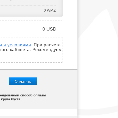
0
WMZ
0
USD
и и условиями
. При расчете
ного кабинета. Рекомендуем
Оплатить
омендованый способ оплаты
круга буста.