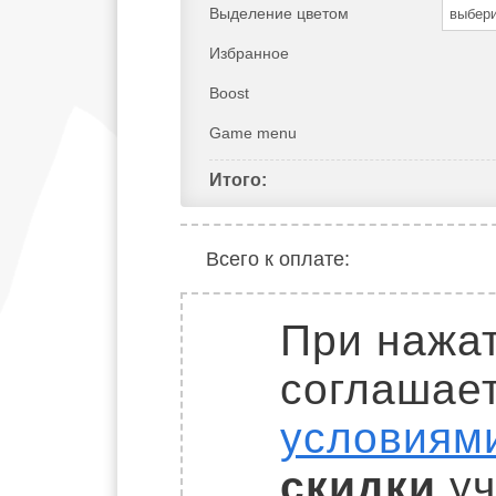
Выделение цветом
выбер
Избранное
Boost
Game menu
Итого:
Всего к оплате:
При нажат
соглашае
условиям
скидки
уч