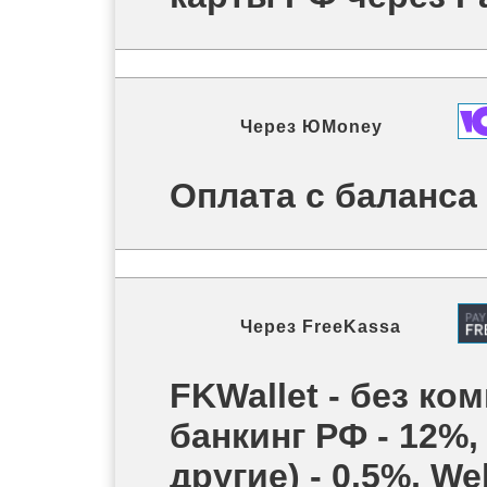
Через
ЮMoney
Оплата с баланс
Через
FreeKassa
FKWallet - без ком
банкинг РФ - 12%,
другие) - 0.5%, W