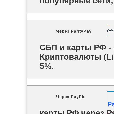
популярные сети, 
Через
ParityPay
СБП и карты РФ -
Криптовалюты (Lit
5%.
Через
PayPle
карты РФ через P