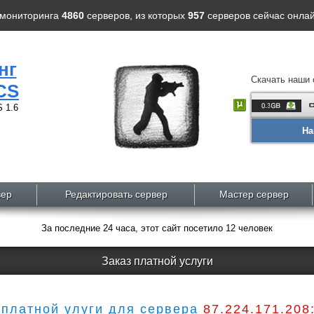
 мониторинга
4860
серверов
, из которых
957
серверов
сейчас онлай
нг
Скачать наши 
CS
 1.6
На
вер
Редактировать сервер
Мастер сервер
За последние 24 часа, этот сайт посетило 12 человек
Заказ платной услуги
 платной улуги для сервера
87.224.171.208