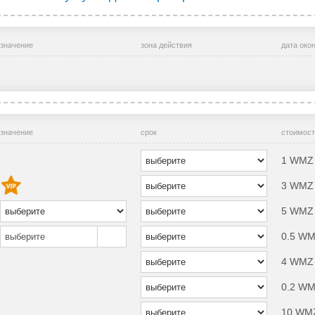
значение
зона действия
дата око
значение
срок
стоимост
1 WMZ 
3 WMZ 
5 WMZ 
0.5 WM
выберите
4 WMZ 
0.2 WMZ
10 WMZ