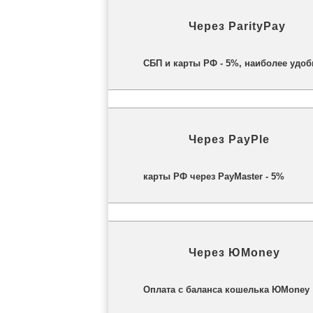
Через
ParityPay
СБП и карты РФ - 5%
, наиболее удоб
Через
PayPle
карты РФ через PayMaster - 5%
Через
ЮMoney
Оплата с баланса кошелька ЮMoney