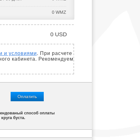
0
WMZ
0
USD
и и условиями
. При расчете
ного кабинета. Рекомендуем
Оплатить
омендованый способ оплаты
круга буста.