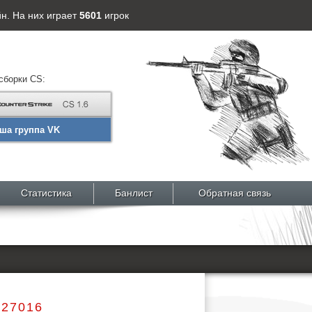
н. На них играет
5601
игрок
сборки CS:
ша группа VK
Статистика
Банлист
Обратная связь
:27016