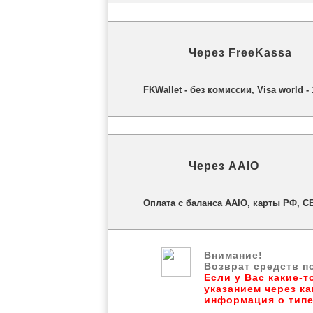
Через
FreeKassa
FKWallet - без комиссии, Visa world 
Через
AAIO
Оплата с баланса AAIO, карты РФ, С
Внимание!
Возврат средств п
Если у Вас какие-т
указанием через к
информация о типе 