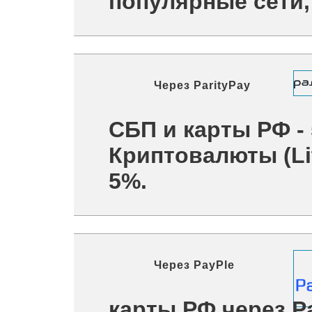
популярные сети, 
Через
ParityPay
СБП и карты РФ -
Криптовалюты (Lit
5%.
Через
PayPle
карты РФ через P