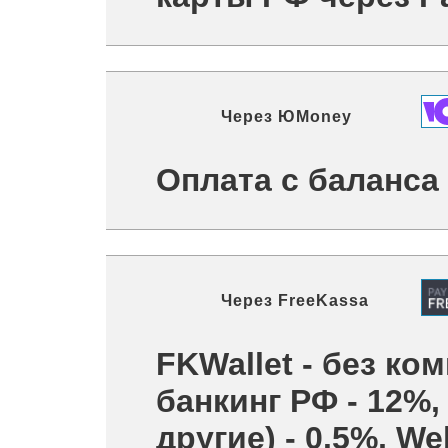
Через
ЮMoney
Оплата с баланс
Через
FreeKassa
FKWallet - без ком
банкинг РФ - 12%,
другие) - 0.5%, W