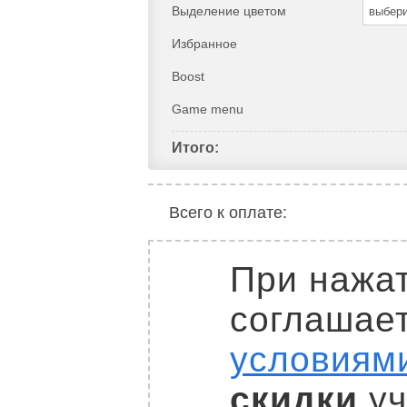
Выделение цветом
выбер
Избранное
Boost
Game menu
Итого:
Всего к оплате:
При нажат
соглашае
условиям
скидки
уч