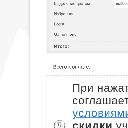
Выделение цветом
выбер
Избранное
Boost
Game menu
Итого:
Всего к оплате:
При нажат
соглашае
условиям
скидки
уч