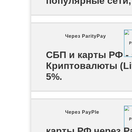
популярные сети, 
Через
ParityPay
СБП и карты РФ -
Криптовалюты (Lit
5%.
Через
PayPle
карты РФ через P