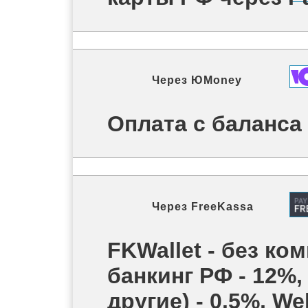
Через
ЮMoney
Оплата с баланс
Через
FreeKassa
FKWallet - без ком
банкинг РФ - 12%,
другие) - 0.5%, W