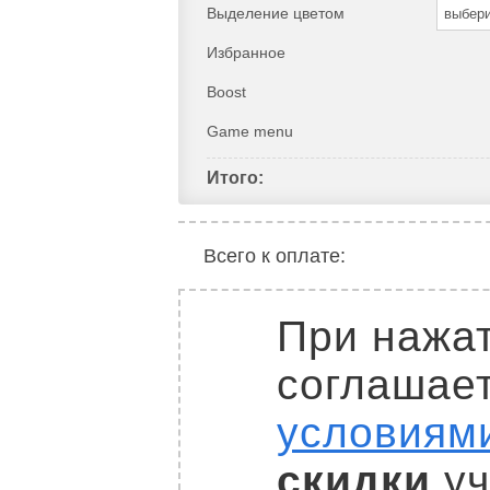
Выделение цветом
выбер
Избранное
Boost
Game menu
Итого:
Всего к оплате:
При нажат
соглашае
условиям
скидки
уч