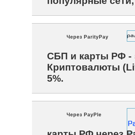
популярные сети, 
Через
ParityPay
СБП и карты РФ -
Криптовалюты (Lit
5%.
Через
PayPle
карты РФ через P