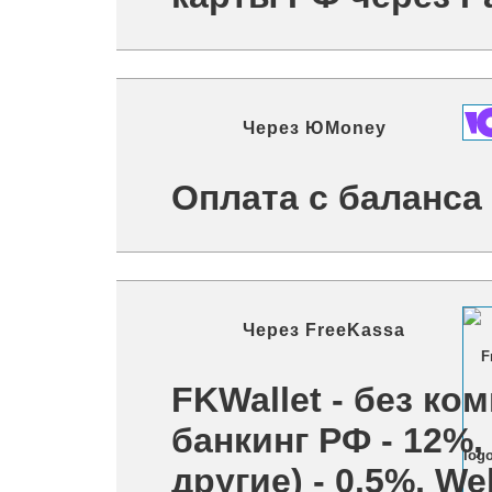
Через
ЮMoney
Оплата с баланс
Через
FreeKassa
FKWallet - без ком
банкинг РФ - 12%,
другие) - 0.5%, W