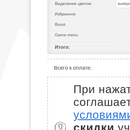
Выделение цветом
выбер
Избранное
Boost
Game menu
Итого:
Всего к оплате:
При нажат
соглашае
условиям
скидки
уч