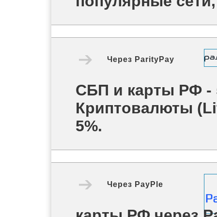
популярные сети, 
Через
ParityPay
СБП и карты РФ -
Криптовалюты (Lit
5%.
Через
PayPle
карты РФ через P