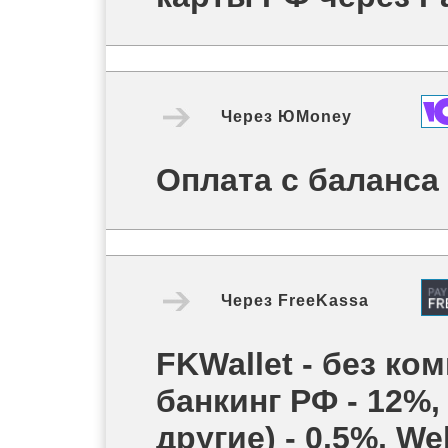
Через
ЮMoney
Оплата с баланс
Через
FreeKassa
FKWallet - без ком
банкинг РФ - 12%,
другие) - 0.5%, W