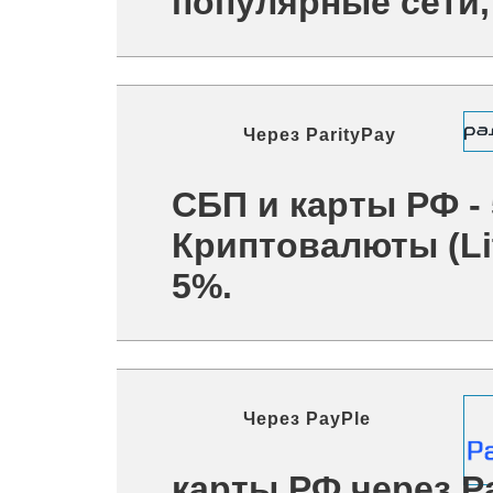
популярные сети, 
Через
ParityPay
СБП и карты РФ -
Криптовалюты (Lit
5%.
Через
PayPle
карты РФ через P