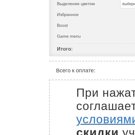
Выделение цветом
выбер
Избранное
Boost
Game menu
Итого:
Всего к оплате:
При нажат
соглашае
условиям
скидки
уч