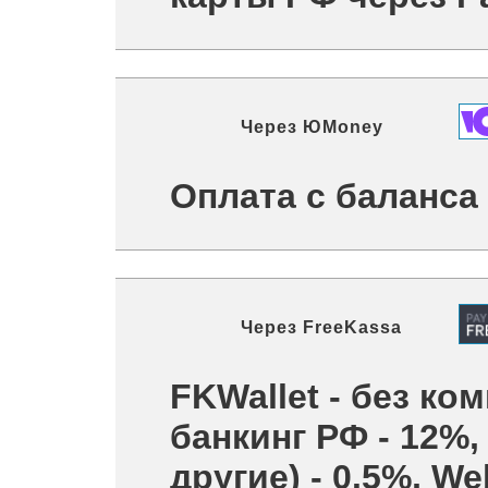
Через
ЮMoney
Оплата с баланс
Через
FreeKassa
FKWallet - без ком
банкинг РФ - 12%,
другие) - 0.5%, W