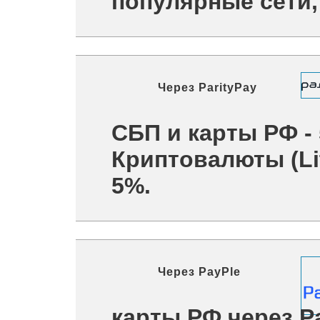
популярные сети, 
Через
ParityPay
СБП и карты РФ -
Криптовалюты (Lit
5%.
Через
PayPle
карты РФ через P