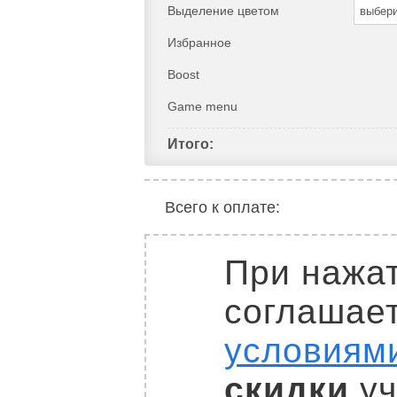
Выделение цветом
выбер
Избранное
Boost
Game menu
Итого:
Всего к оплате:
При нажат
соглашае
условиям
скидки
уч