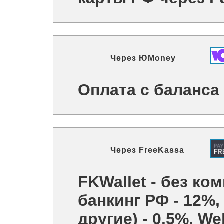
Через
ЮMoney
Оплата с баланс
Через
FreeKassa
FKWallet - без ком
банкинг РФ - 12%,
другие) - 0.5%, W