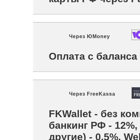
Через
ЮMoney
Оплата с баланс
Через
FreeKassa
FKWallet - без ком
банкинг РФ - 12%,
другие) - 0.5%, W