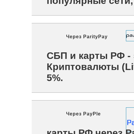
популярные сети, 
Через
ParityPay
СБП и карты РФ -
Криптовалюты (Lit
5%.
Через
PayPle
карты РФ через P