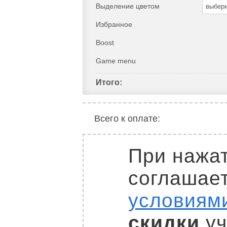
Выделение цветом
выбер
Избранное
Boost
Game menu
Итого:
Всего к оплате:
При нажат
соглашае
условиям
скидки
уч