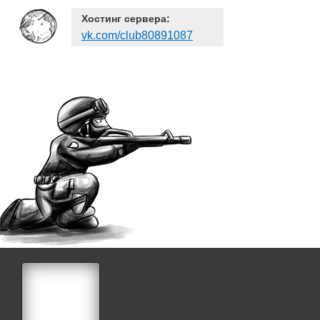
Хостинг сервера:
vk.com/club80891087