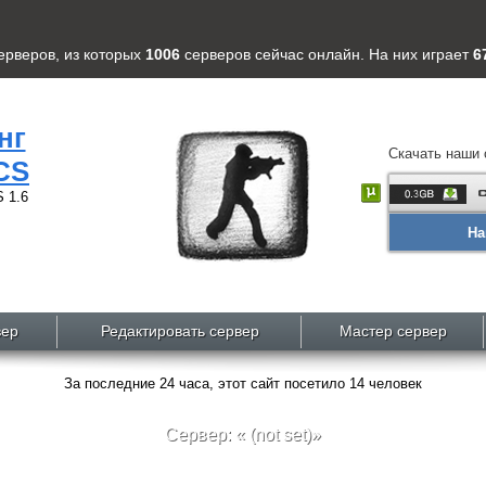
ерверов
, из которых
1006
серверов
сейчас онлайн. На них играет
6
нг
Скачать наши 
CS
 1.6
На
вер
Редактировать сервер
Мастер сервер
За последние 24 часа, этот сайт посетило 14 человек
Сервер: « (not set)»