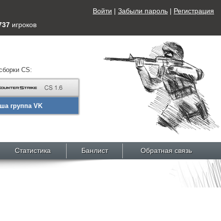
Войти
|
Забыли пароль
|
Регистрация
737
игроков
сборки CS:
ша группа VK
Статистика
Банлист
Обратная связь