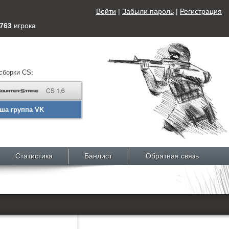
Войти
|
Забыли пароль
|
Регистрация
763
игрока
сборки CS:
ша группа VK
Статистика
Банлист
Обратная связь