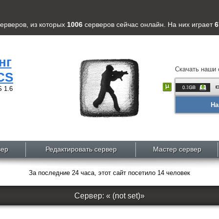
серверов
, из которых
1006
серверов
сейчас онлайн. На них играет
6
нг
Скачать наши 
CS
 1.6
На
вер
Редактировать сервер
Мастер сервер
За последние 24 часа, этот сайт посетило 14 человек
Сервер: « (not set)»