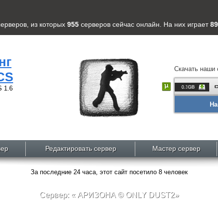
серверов
, из которых
955
серверов
сейчас онлайн. На них играет
89
нг
Скачать наши 
CS
 1.6
На
вер
Редактировать сервер
Мастер сервер
За последние 24 часа, этот сайт посетило 8 человек
Сервер: « АРИЗОНА © ONLY DUST2»