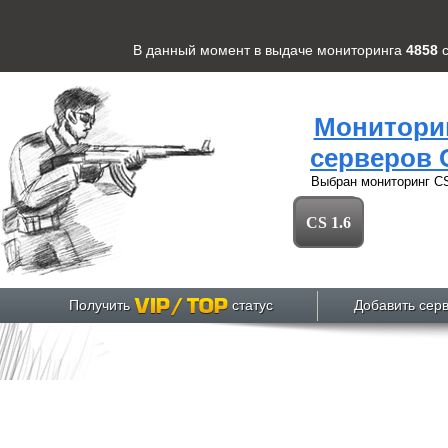
В данный момент в выдаче мониторинга
4858
Монитори
серверов 
Выбран мониторинг
CS
CS 1.6
Получить
статус
Добавить сер