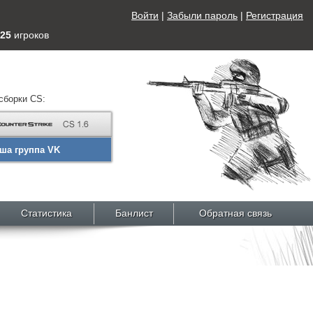
Войти
|
Забыли пароль
|
Регистрация
25
игроков
сборки CS:
ша группа VK
Статистика
Банлист
Обратная связь