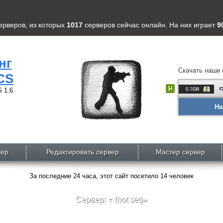
ерверов
, из которых
1017
серверов
сейчас онлайн. На них играет
9
нг
Скачать наши 
CS
 1.6
На
вер
Редактировать сервер
Мастер сервер
За последние 24 часа, этот сайт посетило 14 человек
Сервер: « (not set)»