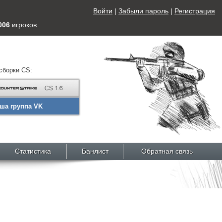
Войти
|
Забыли пароль
|
Регистрация
006
игроков
сборки CS:
ша группа VK
Статистика
Банлист
Обратная связь