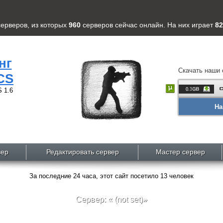
серверов
, из которых
960
серверов
сейчас онлайн. На них играет
82
нг
Скачать наши 
CS
 1.6
На
вер
Редактировать сервер
Мастер сервер
За последние 24 часа, этот сайт посетило 13 человек
Сервер: « (not set)»