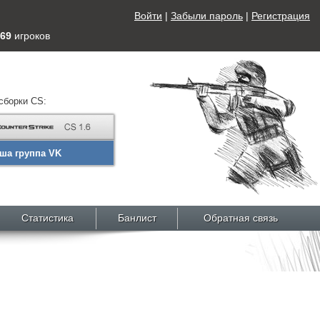
Войти
|
Забыли пароль
|
Регистрация
69
игроков
сборки CS:
ша группа VK
Статистика
Банлист
Обратная связь