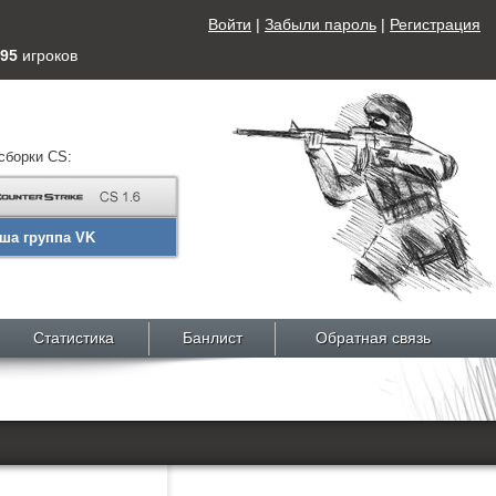
Войти
|
Забыли пароль
|
Регистрация
95
игроков
сборки CS:
ша группа VK
Статистика
Банлист
Обратная связь