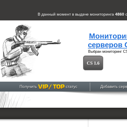
В данный момент в выдаче мониторинга
4860
Монитори
серверов 
Выбран мониторинг
CS
CS 1.6
Получить
статус
Добавить сер