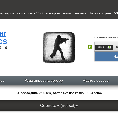
серверов
, из которых
958
серверов
сейчас онлайн. На них играет
59
нг
Скачать наши 
CS
 1.6
На
вер
Редактировать сервер
Мастер сервер
За последние 24 часа, этот сайт посетило 13 человек
Сервер: « (not set)»