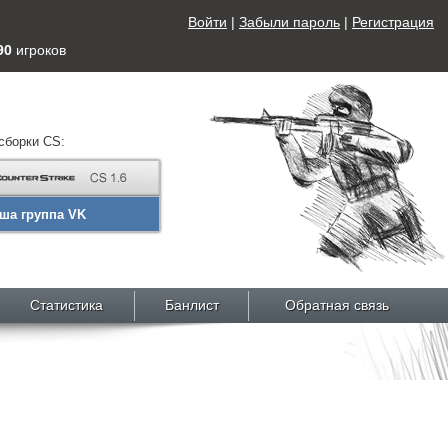
Войти
|
Забыли пароль
|
Регистрация
90
игроков
сборки CS:
ша группа VK
Статистика
Банлист
Обратная связь