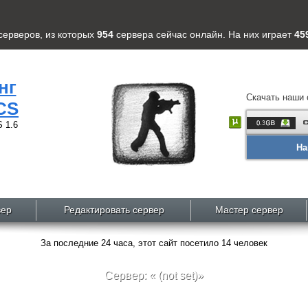
серверов
, из которых
954
сервера
сейчас онлайн. На них играет
45
нг
Скачать наши 
CS
 1.6
На
вер
Редактировать сервер
Мастер сервер
За последние 24 часа, этот сайт посетило 14 человек
Сервер: « (not set)»