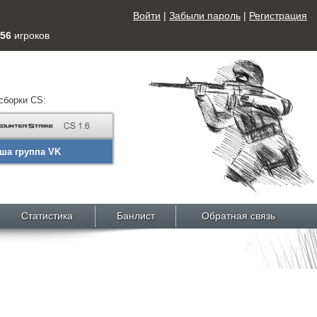
Войти
|
Забыли пароль
|
Регистрация
56
игроков
сборки CS:
ша группа VK
Статистика
Банлист
Обратная связь