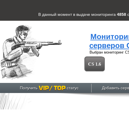
В данный момент в выдаче мониторинга
4858
Монитори
серверов 
Выбран мониторинг
CS
CS 1.6
Получить
статус
Добавить сер