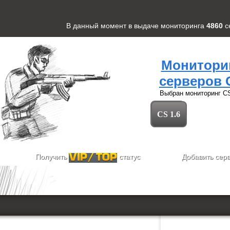
В данный момент в выдаче мониторинга
4860
с
Монитори
серверов 
Выбран мониторинг
CS
CS 1.6
Получить
статус
Добавить сер