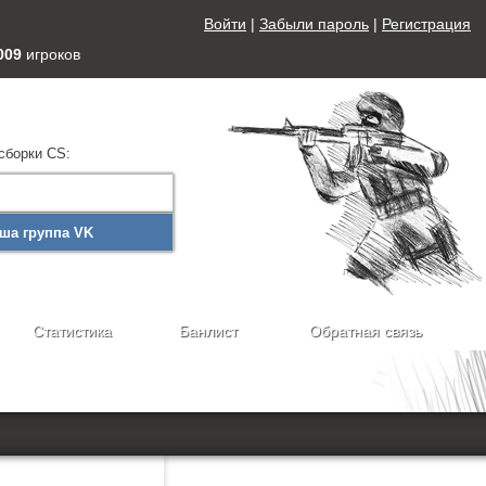
Войти
|
Забыли пароль
|
Регистрация
009
игроков
сборки CS:
ша группа VK
Статистика
Банлист
Обратная связь