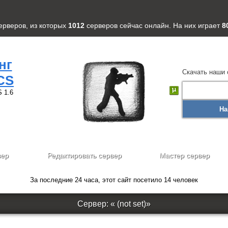
ерверов
, из которых
1012
серверов
сейчас онлайн. На них играет
8
нг
Скачать наши 
CS
 1.6
На
вер
Редактировать сервер
Мастер сервер
За последние 24 часа, этот сайт посетило 14 человек
Сервер: « (not set)»