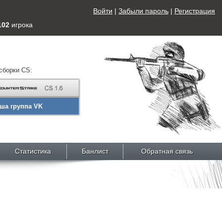
Войти
|
Забыли пароль
|
Регистрация
102
игрока
сборки CS:
ша группа VK
Статистика
Банлист
Обратная связь