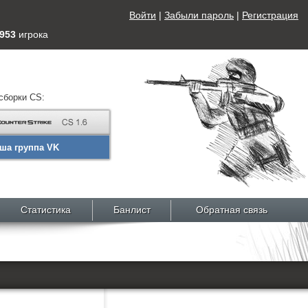
Войти
|
Забыли пароль
|
Регистрация
953
игрока
сборки CS:
ша группа VK
Статистика
Банлист
Обратная связь