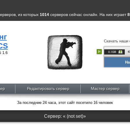
серверов
, из которых
1014
серверов
сейчас онлайн. На них играет
8
нг
Скачать наши 
CS
 1.6
На
вер
Редактировать сервер
Мастер сервер
За последние 24 часа, этот сайт посетило 16 человек
Сервер: « (not set)»