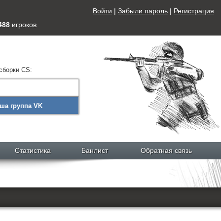
Войти
|
Забыли пароль
|
Регистрация
488
игроков
сборки CS:
ша группа VK
Статистика
Банлист
Обратная связь