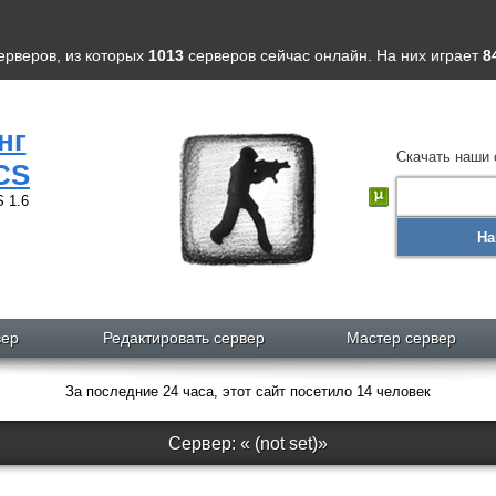
ерверов
, из которых
1013
серверов
сейчас онлайн. На них играет
8
нг
Скачать наши 
CS
 1.6
На
вер
Редактировать сервер
Мастер сервер
За последние 24 часа, этот сайт посетило 14 человек
Сервер: « (not set)»