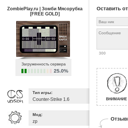
Оставить о
ZombiePlay.ru | Зoмби Mяcopyбкa
[FREE GOLD]
300
Загруженность сервера
25.0%
Тип игры:
Counter-Strike 1.6
ВНИМАНИЕ 
Мод:
Отзыв
zp