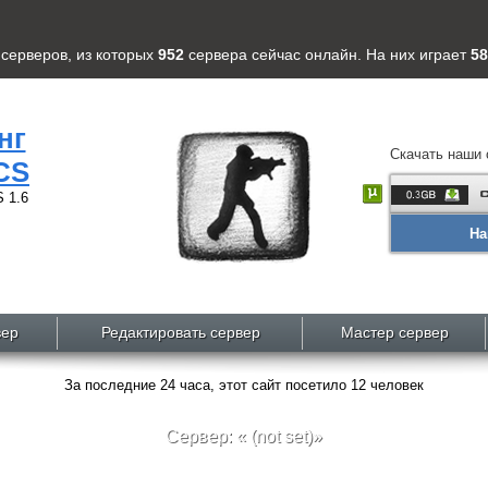
серверов
, из которых
952
сервера
сейчас онлайн. На них играет
58
нг
Скачать наши 
CS
 1.6
На
вер
Редактировать сервер
Мастер сервер
За последние 24 часа, этот сайт посетило 12 человек
Сервер: « (not set)»