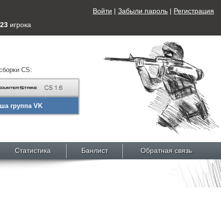
Войти
|
Забыли пароль
|
Регистрация
23
игрока
сборки CS:
ша группа VK
Статистика
Банлист
Обратная связь