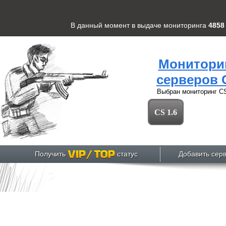
В данный момент в выдаче мониторинга
4858
Монитори
серверов 
Выбран мониторинг
CS
CS 1.6
Получить
статус
Добавить сер