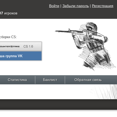
Войти
|
Забыли пароль
|
Регистрация
07
игроков
сборки CS:
ша группа VK
Статистика
Банлист
Обратная связь