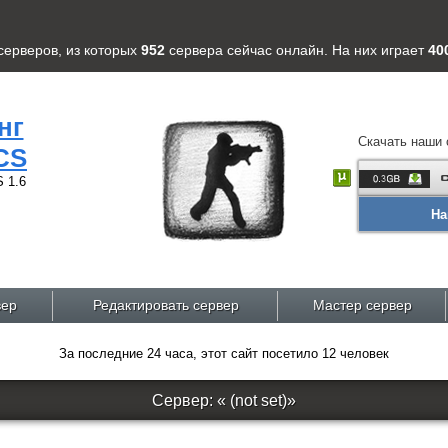
серверов
, из которых
952
сервера
сейчас онлайн. На них играет
40
нг
Скачать наши 
CS
 1.6
На
вер
Редактировать сервер
Мастер сервер
За последние 24 часа, этот сайт посетило 12 человек
Сервер: « (not set)»