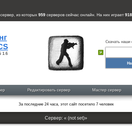
сервер
, из которых
959
серверов
сейчас онлайн. На них играет
918
нг
Скачать наши 
CS
 1.6
На
вер
Редактировать сервер
Мастер сервер
За последние 24 часа, этот сайт посетило 7 человек
Сервер: « (not set)»