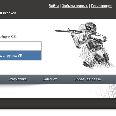
Войти
|
Забыли пароль
|
Регистрация
0
игроков
сборки CS:
ша группа VK
Статистика
Банлист
Обратная связь