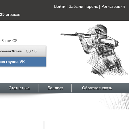
Войти
|
Забыли пароль
|
Регистрация
25
игроков
сборки CS:
ша группа VK
Статистика
Банлист
Обратная связь