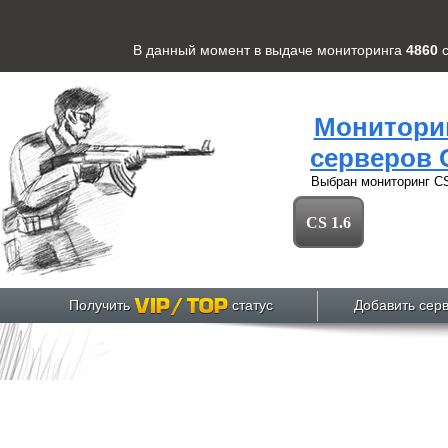
В данный момент в выдаче мониторинга
4860
Монитори
серверов 
Выбран мониторинг
CS
CS 1.6
Получить
статус
Добавить сер