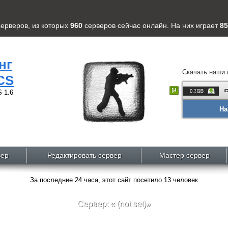
серверов
, из которых
960
серверов
сейчас онлайн. На них играет
85
нг
Скачать наши 
CS
 1.6
На
вер
Редактировать сервер
Мастер сервер
За последние 24 часа, этот сайт посетило 13 человек
Сервер: « (not set)»