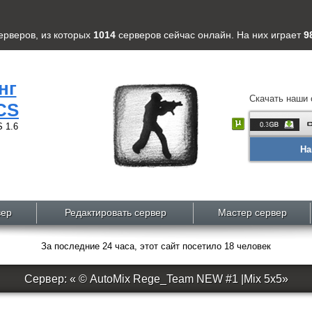
ерверов
, из которых
1014
серверов
сейчас онлайн. На них играет
9
нг
Скачать наши 
CS
 1.6
На
вер
Редактировать сервер
Мастер сервер
За последние 24 часа, этот сайт посетило 18 человек
Сервер: « © AutoMix Rege_Team NEW #1 |Mix 5x5»