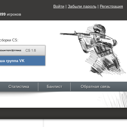
Войти
|
Забыли пароль
|
Регистрация
899
игроков
сборки CS:
ша группа VK
Статистика
Банлист
Обратная связь