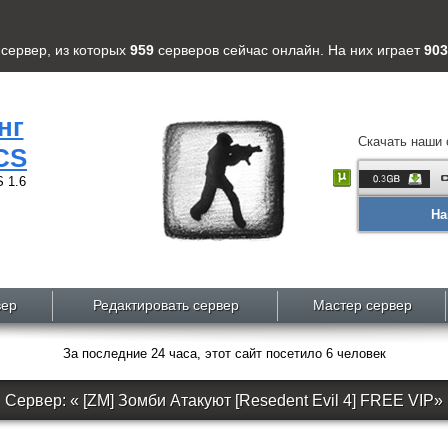
сервер
, из которых
959
серверов
сейчас онлайн. На них играет
903
нг
Скачать наши 
CS
 1.6
На
вер
Редактировать сервер
Мастер сервер
За последние 24 часа, этот сайт посетило 6 человек
Сервер: « [ZM] Зомби Атакуют [Resedent Evil 4] FREE VIP»