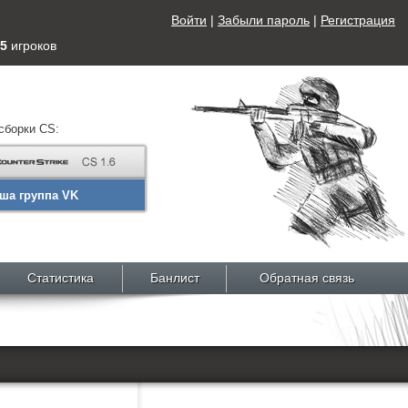
Войти
|
Забыли пароль
|
Регистрация
5
игроков
сборки CS:
ша группа VK
Статистика
Банлист
Обратная связь