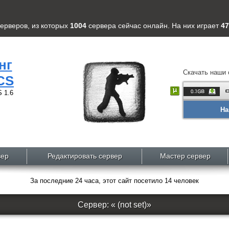
серверов
, из которых
1004
сервера
сейчас онлайн. На них играет
47
нг
Скачать наши 
CS
 1.6
На
вер
Редактировать сервер
Мастер сервер
За последние 24 часа, этот сайт посетило 14 человек
Сервер: « (not set)»