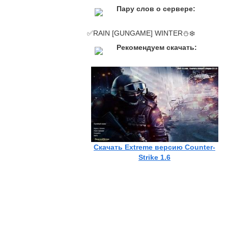
Пару слов о сервере:
✅RAIN [GUNGAME] WINTER⛄❄️
Рекомендуем скачать:
Скачать Extreme версию Counter-
Strike 1.6