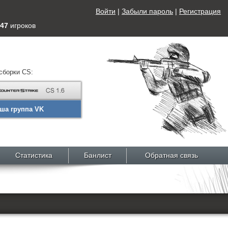
Войти
|
Забыли пароль
|
Регистрация
47
игроков
сборки CS:
ша группа VK
Статистика
Банлист
Обратная связь