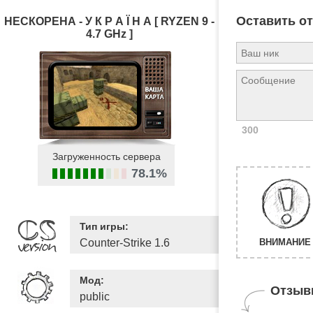
Оставить о
НЕСКОРЕНА - У К Р А Ї Н А [ RYZEN 9 -
4.7 GHz ]
300
Загруженность сервера
78.1%
Тип игры:
Counter-Strike 1.6
ВНИМАНИЕ 
Мод:
Отзыв
public